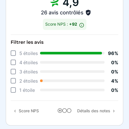
4,9
26 avis contrôlés
Score NPS :
+92
Filtrer les avis
Déta
5 étoiles
96%
Éten
4 étoiles
0%
Degr
3 étoiles
0%
Rapi
2 étoiles
4%
Qual
1 étoile
0%
Rapp
Score NPS
Détails des notes
Rec