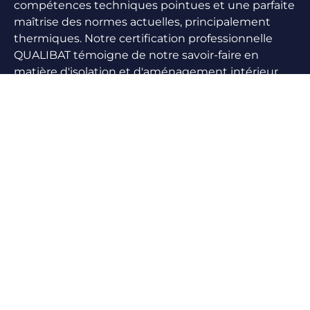
compétences techniques pointues et une parfaite
maîtrise des normes actuelles, principalement
thermiques. Notre certification professionnelle
QUALIBAT témoigne de notre savoir-faire en
matière d'
isolation
et d'aménagement intérieur.
Nous vous proposons également la garantie
décennale pour assurer votre sérénité sur le long
terme.